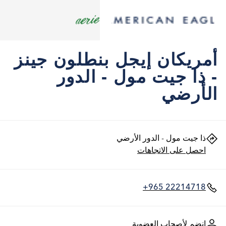
أمريكان إيجل بنطلون جينز
- ذا جيت مول - الدور
الأرضي
ذا جيت مول - الدور الأرضي
احصل على الاتجاهات
+965 22214718
انضم لأصحاب العضوية