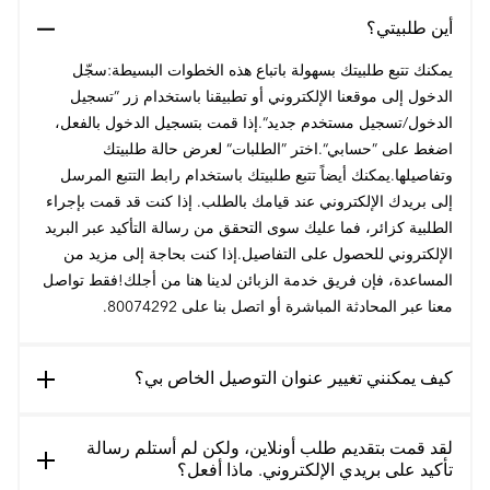
أين طلبيتي؟
يمكنك تتبع طلبيتك بسهولة باتباع هذه الخطوات البسيطة:سجّل
الدخول إلى موقعنا الإلكتروني أو تطبيقنا باستخدام زر ”تسجيل
الدخول/تسجيل مستخدم جديد“.إذا قمت بتسجيل الدخول بالفعل،
اضغط على ”حسابي“.اختر ”الطلبات“ لعرض حالة طلبيتك
وتفاصيلها.يمكنك أيضاً تتبع طلبيتك باستخدام رابط التتبع المرسل
إلى بريدك الإلكتروني عند قيامك بالطلب. إذا كنت قد قمت بإجراء
الطلبية كزائر، فما عليك سوى التحقق من رسالة التأكيد عبر البريد
الإلكتروني للحصول على التفاصيل.إذا كنت بحاجة إلى مزيد من
المساعدة، فإن فريق خدمة الزبائن لدينا هنا من أجلك!فقط تواصل
معنا عبر المحادثة المباشرة أو اتصل بنا على 80074292.
كيف يمكنني تغيير عنوان التوصيل الخاص بي؟
لقد قمت بتقديم طلب أونلاين، ولكن لم أستلم رسالة
تأكيد على بريدي الإلكتروني. ماذا أفعل؟